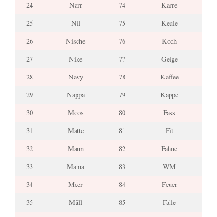
24
Narr
74
Karre
25
Nil
75
Keule
26
Nische
76
Koch
27
Nike
77
Geige
28
Navy
78
Kaffee
29
Nappa
79
Kappe
30
Moos
80
Fass
31
Matte
81
Fit
32
Mann
82
Fahne
33
Mama
83
WM
34
Meer
84
Feuer
35
Müll
85
Falle