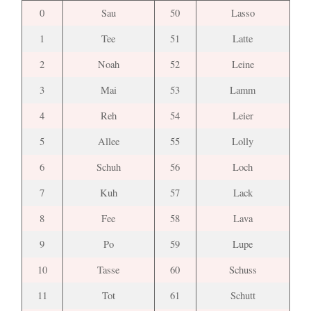
0
Sau
50
Lasso
1
Tee
51
Latte
2
Noah
52
Leine
3
Mai
53
Lamm
4
Reh
54
Leier
5
Allee
55
Lolly
6
Schuh
56
Loch
7
Kuh
57
Lack
8
Fee
58
Lava
9
Po
59
Lupe
10
Tasse
60
Schuss
11
Tot
61
Schutt