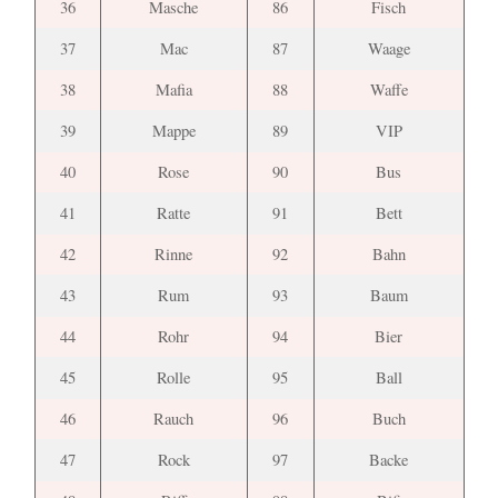
36
Masche
86
Fisch
37
Mac
87
Waage
38
Mafia
88
Waffe
39
Mappe
89
VIP
40
Rose
90
Bus
41
Ratte
91
Bett
42
Rinne
92
Bahn
43
Rum
93
Baum
44
Rohr
94
Bier
45
Rolle
95
Ball
46
Rauch
96
Buch
47
Rock
97
Backe