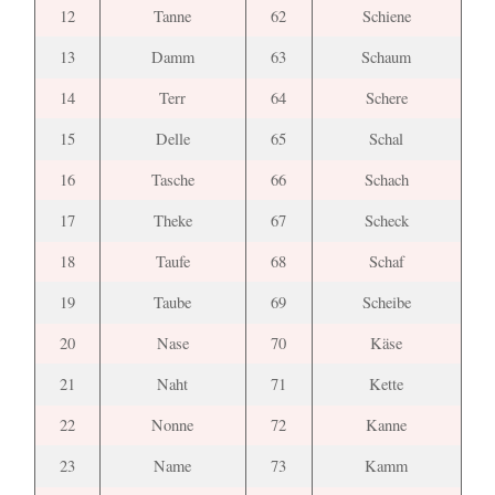
12
Tanne
62
Schiene
13
Damm
63
Schaum
14
Terr
64
Schere
15
Delle
65
Schal
16
Tasche
66
Schach
17
Theke
67
Scheck
18
Taufe
68
Schaf
19
Taube
69
Scheibe
20
Nase
70
Käse
21
Naht
71
Kette
22
Nonne
72
Kanne
23
Name
73
Kamm